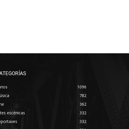
ATEGORÍAS
rios
1096
úsica
782
ne
362
tes escénicas
332
eportaxes
332