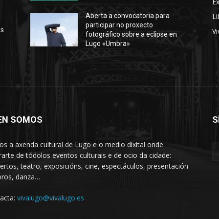
E
Li
Aberta a convocatoria para
participar no proxecto
os
Vi
fotográfico sobre a eclipse en
Lugo «Umbra»
EN SOMOS
S
s a axenda cultural de Lugo e o medio dixital onde
rarte de tódolos eventos culturais e de ocio da cidade:
ertos, teatro, exposicións, cine, espectáculos, presentación
ibros, danza…
acta:
vivalugo@vivalugo.es