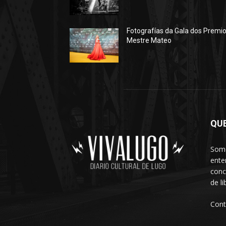
Fotografías da Gala dos Premi
Mestre Mateo
QU
Somo
ente
conc
de l
Cont