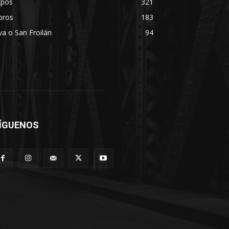
xpos
321
bros
183
va o San Froilán
94
ÍGUENOS