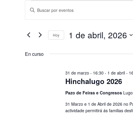
Eventos
Navegación
Introduce
la
en
de
palabra
clave.
1
búsqueda
1 de abril, 2026
Busca
Hoy
de
y
Eventos
Selecciona
para
abril,
vistas
la
la
En curso
fecha.
palabra
2026
de
clave.
Eventos
31 de marzo - 16:30
-
1 de abril - 1
Hinchalugo 2026
Pazo de Feiras e Congresos
Lugo
31 Marzo e 1 de Abril de 2026 no 
actividade permitirá ás familias de