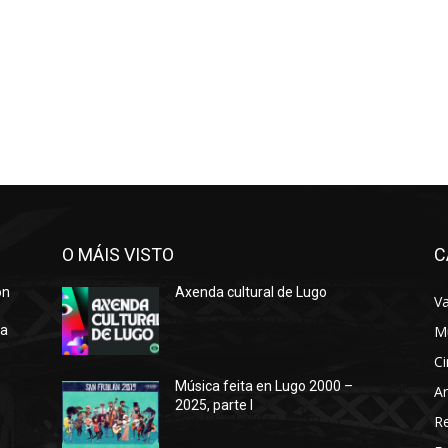
O MÁIS VISTO
C
ón
Axenda cultural de Lugo
Va
ra
M
Ci
Música feita en Lugo 2000 –
Ar
2025, parte I
o
R