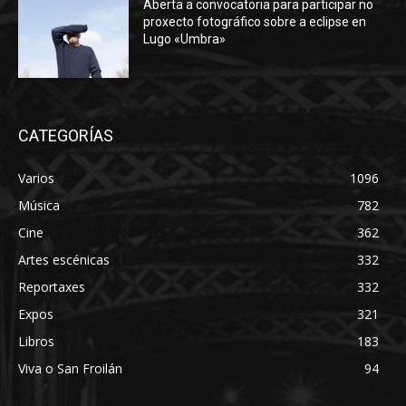
Aberta a convocatoria para participar no
proxecto fotográfico sobre a eclipse en
Lugo «Umbra»
CATEGORÍAS
Varios
1096
Música
782
Cine
362
Artes escénicas
332
Reportaxes
332
Expos
321
Libros
183
Viva o San Froilán
94