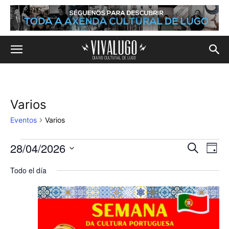
Varios
Eventos
Varios
28/04/2026
Eventos
Na
Navega
Buscar
Día
de
Selecciona
en
de
Todo el día
la
vis
fecha.
28
búsqu
de
de
y
Eve
abril,
vistas