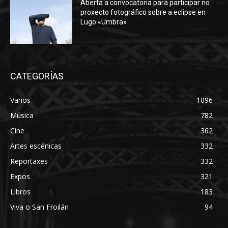
Aberta a convocatoria para participar no
proxecto fotográfico sobre a eclipse en
Lugo «Umbra»
CATEGORÍAS
Varios
1096
Música
782
Cine
362
Artes escénicas
332
Reportaxes
332
Expos
321
Libros
183
Viva o San Froilán
94