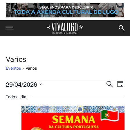
Varios
Eventos
Varios
29/04/2026
Eventos
Na
Navega
Buscar
Día
de
Selecciona
en
de
Todo el día
la
vis
fecha.
29
búsqu
de
de
y
Eve
abril,
vistas