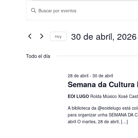
Eventos
Navegación
Introduce
la
en
de
palabra
clave.
30
búsqueda
30 de abril, 2026
Busca
Hoy
de
y
Eventos
Selecciona
para
abril,
vistas
la
la
Todo el día
fecha.
palabra
2026
de
clave.
Eventos
28 de abril
-
30 de abril
Semana da Cultura
EOI LUGO
Rolda Músico Xosé Casti
A biblioteca da @eoidelugo está co
para organizar unha SEMANA DA C
abril O martes, 28 de abril, […]