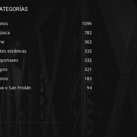
ATEGORÍAS
rios
1096
úsica
782
ne
362
tes escénicas
332
eportaxes
332
xpos
321
bros
183
va o San Froilán
94