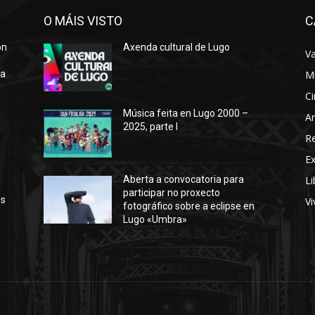
O MÁIS VISTO
C
ón
Axenda cultural de Lugo
Va
ra
M
Ci
Música feita en Lugo 2000 –
Ar
2025, parte I
o
R
E
Li
Aberta a convocatoria para
participar no proxecto
os
Vi
fotográfico sobre a eclipse en
Lugo «Umbra»