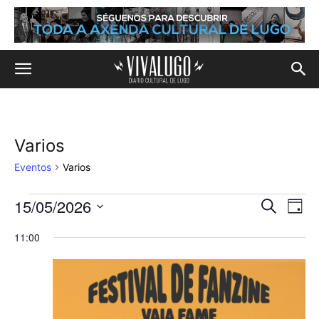
Varios
Eventos
Varios
15/05/2026
Eventos
Na
Navega
Buscar
Día
de
Selecciona
en
de
11:00
la
vis
fecha.
15
búsqu
de
de
y
Eve
mayo,
vistas