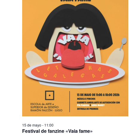
2026
de
Evento
15 de mayo - 11:00
Festival de fanzine «Vaia fame»