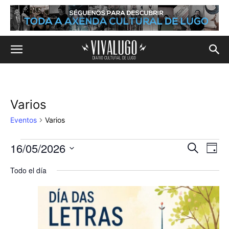
Varios
Eventos
Varios
16/05/2026
Eventos
Na
Navega
Buscar
Día
de
Selecciona
en
de
Todo el día
la
vis
fecha.
16
búsqu
de
de
y
Eve
mayo,
vistas