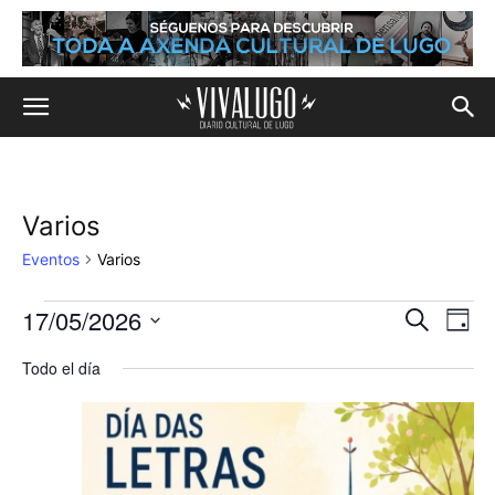
Varios
Eventos
Varios
17/05/2026
Eventos
Na
Navega
Buscar
Día
de
Selecciona
en
de
Todo el día
la
vis
fecha.
17
búsqu
de
de
y
Eve
mayo,
vistas