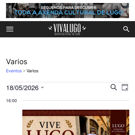
Varios
Eventos
Varios
18/05/2026
Eventos
Na
Navega
Buscar
Día
de
Selecciona
en
de
16:00
la
vis
fecha.
18
búsqu
de
de
y
Eve
mayo,
vistas