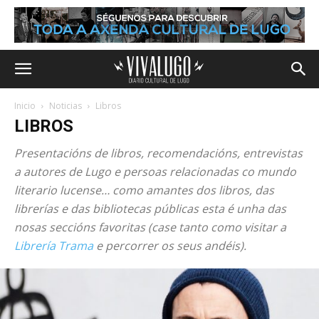
Inicio
Noticias
Libros
LIBROS
Presentacións de libros, recomendacións, entrevistas
a autores de Lugo e persoas relacionadas co mundo
literario lucense… como amantes dos libros, das
librerías e das bibliotecas públicas esta é unha das
nosas seccións favoritas (case tanto como visitar a
Librería Trama
e percorrer os seus andéis).