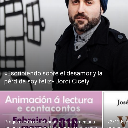
«Escribiendo sobre el desamor y la
pérdida soy feliz» Jordi Cicely
Programación de actividades para fomentar a
22/12 El e
lectura e o amor polos libros organizadas polo
presenta 