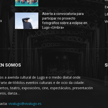
E
Li
Aberta a convocatoria para
participar no proxecto
os
Vi
fotográfico sobre a eclipse en
Lugo «Umbra»
EN SOMOS
S
s a axenda cultural de Lugo e o medio dixital onde
rarte de tódolos eventos culturais e de ocio da cidade:
ertos, teatro, exposicións, cine, espectáculos, presentación
ibros, danza…
acta:
vivalugo@vivalugo.es