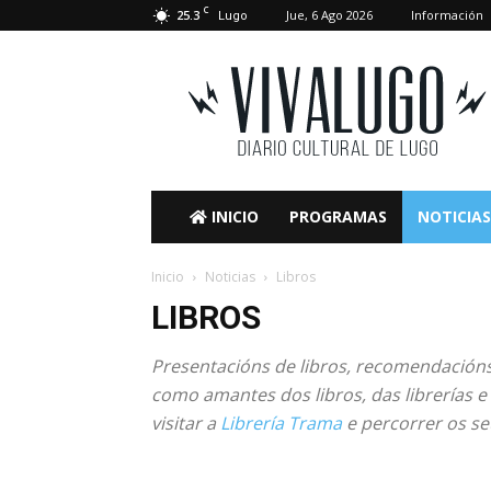
C
25.3
Jue, 6 Ago 2026
Información
Lugo
VivaLugo
INICIO
PROGRAMAS
NOTICIAS
Inicio
Noticias
Libros
LIBROS
Presentacións de libros, recomendacións
como amantes dos libros, das librerías e
visitar a
Librería Trama
e percorrer os se