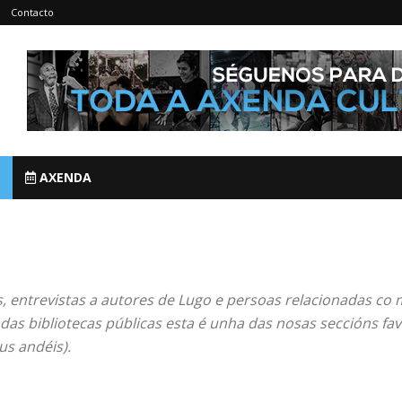
Contacto
AXENDA
, entrevistas a autores de Lugo e persoas relacionadas co 
 das bibliotecas públicas esta é unha das nosas seccións fa
us andéis).