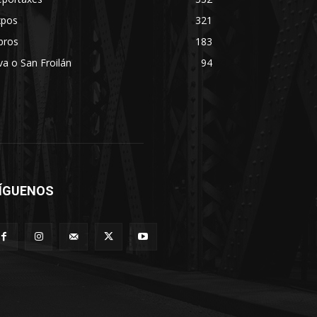
xpos
321
bros
183
va o San Froilán
94
ÍGUENOS