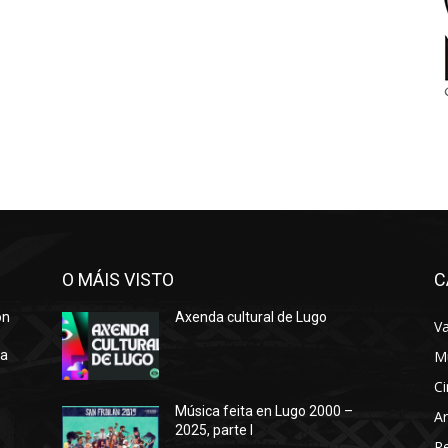
O MÁIS VISTO
C
ón
Axenda cultural de Lugo
Va
ra
M
Ci
Música feita en Lugo 2000 –
Ar
2025, parte I
o
R