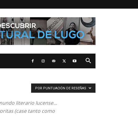
POR PUNTUACIÓN DE RESEÑAS
mundo literario lucense…
voritas (case tanto como