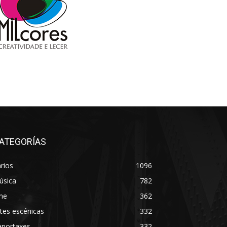
ATEGORÍAS
rios
1096
úsica
782
ne
362
tes escénicas
332
eportaxes
332