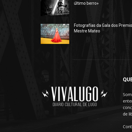
último berro»
Fotografías da Gala dos Premi
Mestre Mateo
QU
Somo
ente
conc
de l
Cont