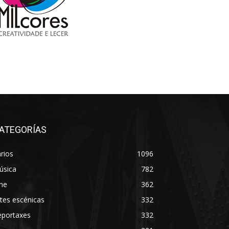
ATEGORÍAS
rios
1096
úsica
782
ne
362
tes escénicas
332
eportaxes
332