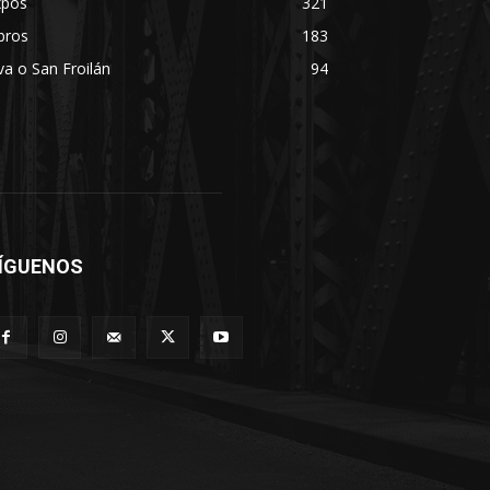
xpos
321
bros
183
va o San Froilán
94
ÍGUENOS