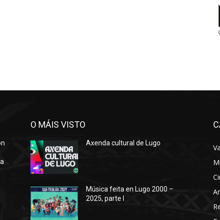
O MÁIS VISTO
C
ón
Axenda cultural de Lugo
Va
ra
M
Ci
Música feita en Lugo 2000 –
Ar
2025, parte I
o
R