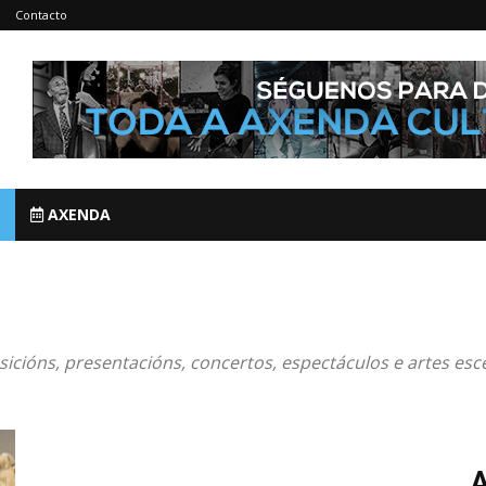
Contacto
AXENDA
sicións, presentacións, concertos, espectáculos e artes escé