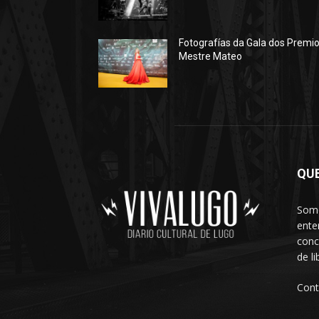
Fotografías da Gala dos Premi
Mestre Mateo
QU
Somo
ente
conc
de l
Cont