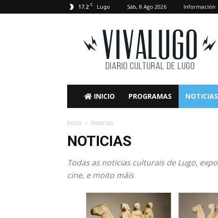
C
17.2
Sáb, 8 Ago 2026
Información
Lugo
VivaLugo
INICIO
PROGRAMAS
NOTICIAS
Inicio
Noticias
NOTICIAS
Todas as noticias culturais de Lugo, expo
cine, e moito máis