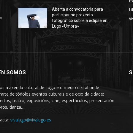
E
Li
Aberta a convocatoria para
participar no proxecto
os
Vi
fotográfico sobre a eclipse en
Lugo «Umbra»
EN SOMOS
S
s a axenda cultural de Lugo e o medio dixital onde
rarte de tódolos eventos culturais e de ocio da cidade:
ertos, teatro, exposicións, cine, espectáculos, presentación
ibros, danza…
acta:
vivalugo@vivalugo.es