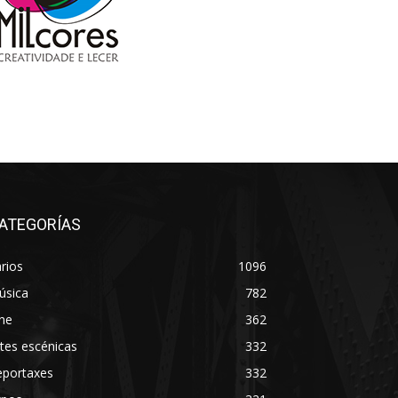
ATEGORÍAS
rios
1096
úsica
782
ne
362
tes escénicas
332
eportaxes
332