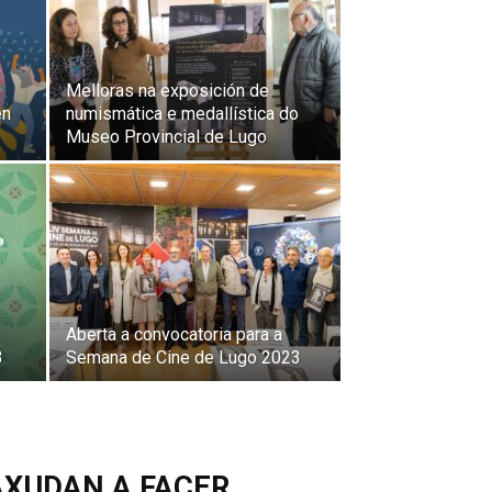
Melloras na exposición de
en
numismática e medallística do
Museo Provincial de Lugo
Aberta a convocatoria para a
3
Semana de Cine de Lugo 2023
AXUDAN A FACER