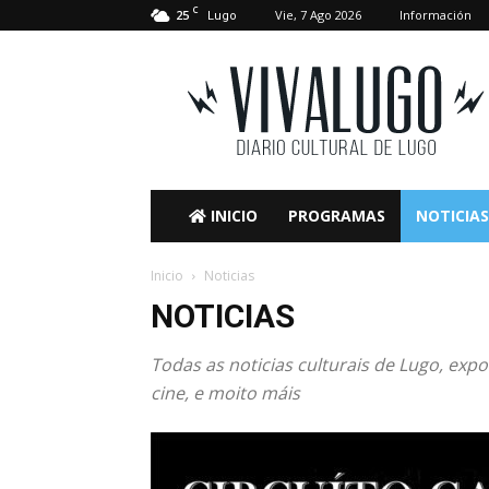
C
25
Vie, 7 Ago 2026
Información
Lugo
VivaLugo
INICIO
PROGRAMAS
NOTICIAS
Inicio
Noticias
NOTICIAS
Todas as noticias culturais de Lugo, expo
cine, e moito máis