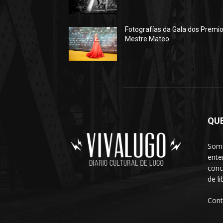
Fotografías da Gala dos Premi
Mestre Mateo
QU
Somo
ente
conc
de l
Cont