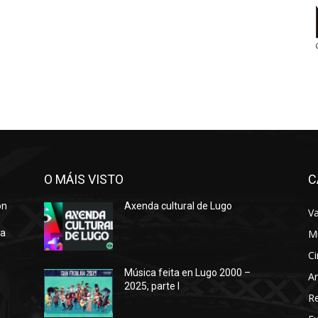
O MÁIS VISTO
C
ón
Axenda cultural de Lugo
Va
ra
M
Ci
Música feita en Lugo 2000 –
Ar
2025, parte I
o
R