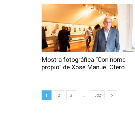
Mostra fotográfica “Con nome
propio” de Xosé Manuel Otero
...
1
2
3
502