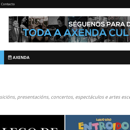
Contacto
AXENDA
sicións, presentacións, concertos, espectáculos e artes escé