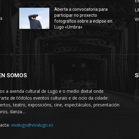
E
Li
Aberta a convocatoria para
participar no proxecto
os
Vi
fotográfico sobre a eclipse en
Lugo «Umbra»
EN SOMOS
S
s a axenda cultural de Lugo e o medio dixital onde
rarte de tódolos eventos culturais e de ocio da cidade:
ertos, teatro, exposicións, cine, espectáculos, presentación
ibros, danza…
acta:
vivalugo@vivalugo.es