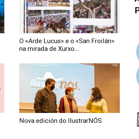
O «Arde Lucus» e o «San Froilán»
na mirada de Xurxo...
Nova edición do IlustrarNÓS