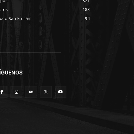
xpos
321
bros
183
va o San Froilán
94
ÍGUENOS