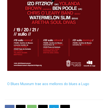
O Blues Museum trae aos mellores do blues a Lugo