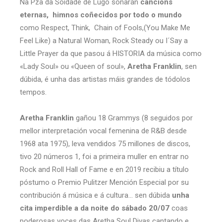
Na Pza da Soidade de Lugo sonarán
cancións
eternas, himnos coñecidos por todo o mundo
como Respect, Think, Chain of Fools,(You Make Me
Feel Like) a Natural Woman, Rock Steady ou I´Say a
Little Prayer da que pasou á HISTORIA da música como
«Lady Soul» ou «Queen of soul»,
Aretha Franklin
, sen
dúbida, é unha das artistas máis grandes de tódolos
tempos.
Aretha Franklin
gañou 18 Grammys (8 seguidos por
mellor interpretación vocal femenina de R&B desde
1968 ata 1975), leva vendidos 75 millones de discos,
tivo 20 números 1, foi a primeira muller en entrar no
Rock and Roll Hall of Fame e en 2019 recibiu a título
póstumo o Premio Pulitzer Mención Especial por su
contribución á música e á cultura… sen dúbida
unha
cita imperdible a da noite do sábado 20/07
coas
poderosas voces das Aretha Soul Divas cantando e