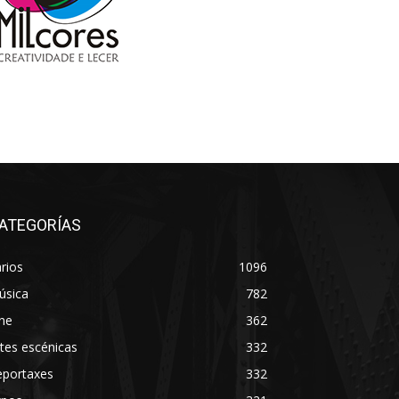
ATEGORÍAS
rios
1096
úsica
782
ne
362
tes escénicas
332
eportaxes
332