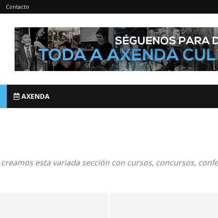
Contacto
AXENDA
 creamos esta variada sección con cursos, concursos, confe