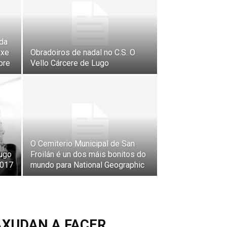
da
axe
Obradoiros de nadal no C.S. O
pre
Vello Cárcere de Lugo
O Cemiterio Municipal de San
Lugo
Froilán é un dos máis bonitos do
2017
mundo para National Geographic
AXUDAN A FACER