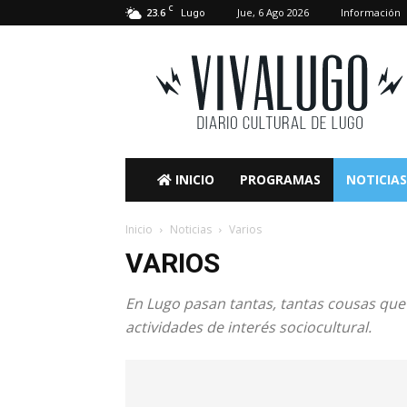
C
23.6
Jue, 6 Ago 2026
Información
Lugo
VivaLugo
INICIO
PROGRAMAS
NOTICIAS
Inicio
Noticias
Varios
VARIOS
En Lugo pasan tantas, tantas cousas que
actividades de interés sociocultural.