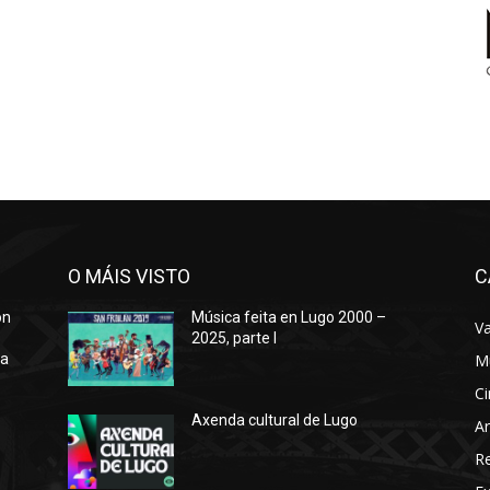
O MÁIS VISTO
C
ón
Música feita en Lugo 2000 –
Va
2025, parte I
ra
M
Ci
Axenda cultural de Lugo
Ar
o
R