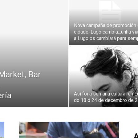
Nova campaña de promoción 
cidade: Lugo cambia…unha vi
a Lugo os cambiará para sem
Market, Bar
ría
Así foi a semana cultural en 
do 18 ó 24 de decembro de 