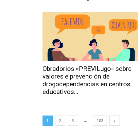
Obradorios «PREVILugo» sobre
valores e prevención de
drogodependencias en centros
educativos...
...
1
2
3
182