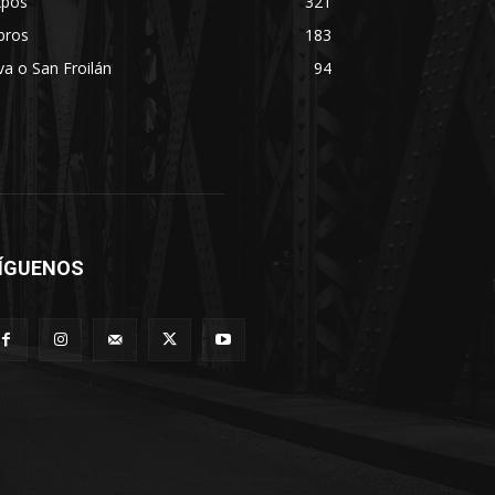
xpos
321
bros
183
va o San Froilán
94
ÍGUENOS