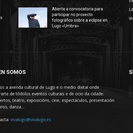
E
Li
Aberta a convocatoria para
participar no proxecto
os
Vi
fotográfico sobre a eclipse en
Lugo «Umbra»
EN SOMOS
S
s a axenda cultural de Lugo e o medio dixital onde
rarte de tódolos eventos culturais e de ocio da cidade:
ertos, teatro, exposicións, cine, espectáculos, presentación
ibros, danza…
acta:
vivalugo@vivalugo.es