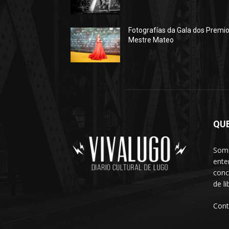
Fotografías da Gala dos Premi
Mestre Mateo
QU
Somo
ente
conc
de l
Cont