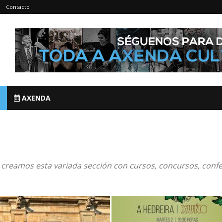
Contacto
AXENDA
 creamos esta variada sección con cursos, concursos, confe