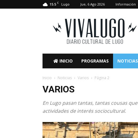
C
15.5
Jue, 6 Ago 2026
Información
Lugo
VivaLugo
INICIO
PROGRAMAS
NOTICIAS
Inicio
Noticias
Varios
Página 2
VARIOS
En Lugo pasan tantas, tantas cousas que
actividades de interés sociocultural.