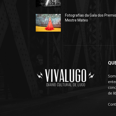
Fotografías da Gala dos Premi
Mestre Mateo
QU
Somo
ente
conc
de l
Cont