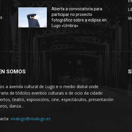
E
Li
Aberta a convocatoria para
participar no proxecto
os
Vi
fotográfico sobre a eclipse en
Lugo «Umbra»
EN SOMOS
S
s a axenda cultural de Lugo e o medio dixital onde
rarte de tódolos eventos culturais e de ocio da cidade:
ertos, teatro, exposicións, cine, espectáculos, presentación
ibros, danza…
acta:
vivalugo@vivalugo.es