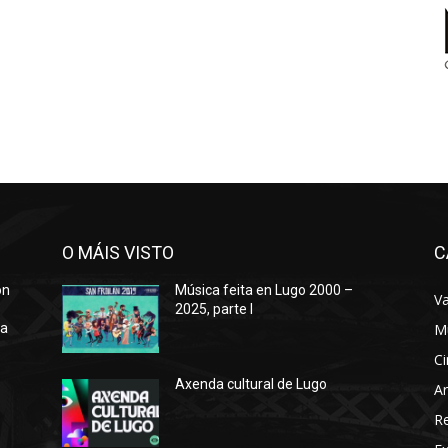
O MÁIS VISTO
C
ón
Música feita en Lugo 2000 –
Va
2025, parte I
ra
M
Ci
Axenda cultural de Lugo
Ar
o
R