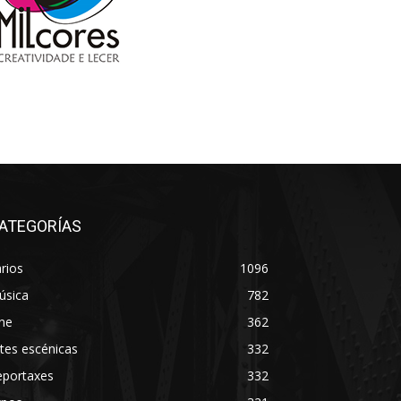
ATEGORÍAS
rios
1096
úsica
782
ne
362
tes escénicas
332
eportaxes
332