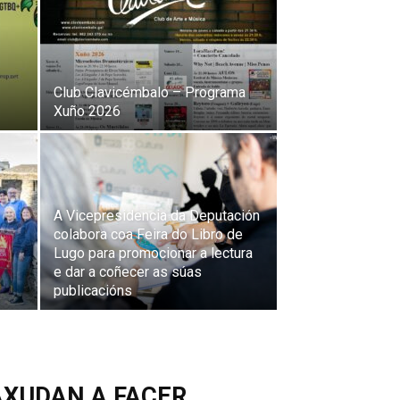
Club Clavicémbalo – Programa
Xuño 2026
A Vicepresidencia da Deputación
colabora coa Feira do Libro de
Lugo para promocionar a lectura
e dar a coñecer as súas
publicacións
AXUDAN A FACER