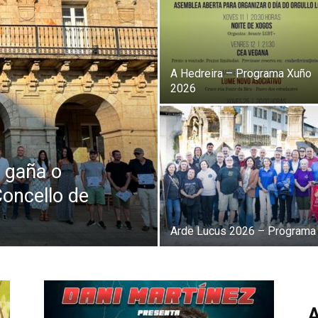
A Hedreira – Programa Xuño
2026
s gaña o
oncello de
Arde Lucus 2026 – Programa