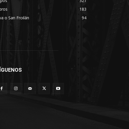
xpos
321
bros
183
va o San Froilán
94
ÍGUENOS