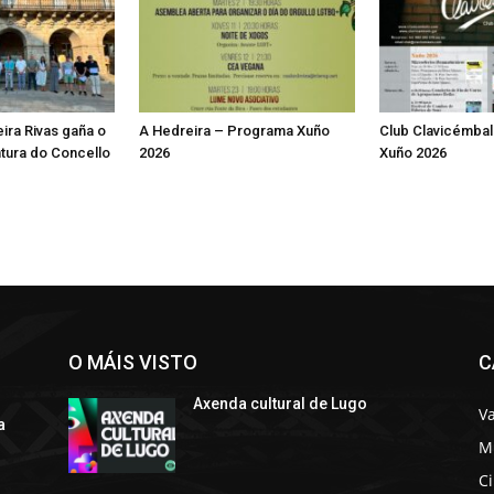
ira Rivas gaña o
A Hedreira – Programa Xuño
Club Clavicémba
tura do Concello
2026
Xuño 2026
O MÁIS VISTO
C
Axenda cultural de Lugo
Va
a
M
C
s