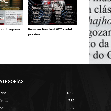
lo – Programa
Resurrection Fest 2026 cartel
por días
ATEGORÍAS
rios
1096
úsica
782
ine
362