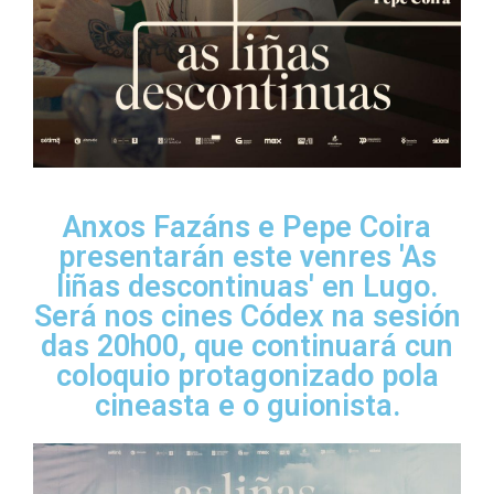
Anxos Fazáns e Pepe Coira
presentarán este venres 'As
liñas descontinuas' en Lugo.
Será nos cines Códex na sesión
das 20h00, que continuará cun
coloquio protagonizado pola
cineasta e o guionista.