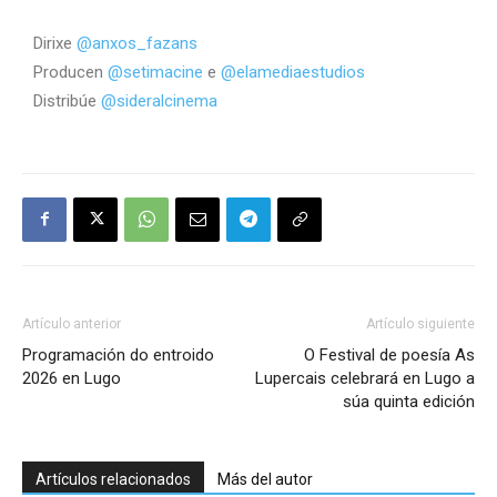
Dirixe
@anxos_fazans
Producen
@setimacine
e
@elamediaestudios
Distribúe
@sideralcinema
Artículo anterior
Artículo siguiente
Programación do entroido
O Festival de poesía As
2026 en Lugo
Lupercais celebrará en Lugo a
súa quinta edición
Artículos relacionados
Más del autor