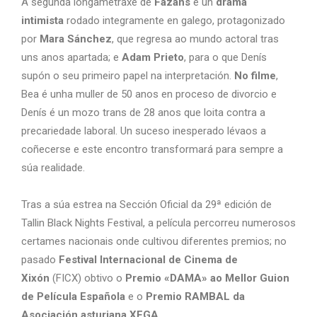
A segunda longametraxe de
Fazáns
é un
drama
intimista
rodado integramente en galego, protagonizado
por
Mara Sánchez
, que regresa ao mundo actoral tras
uns anos apartada; e
Adam Prieto
, para o que Denís
supón o seu primeiro papel na interpretación.
No filme
,
Bea é unha muller de 50 anos en proceso de divorcio e
Denís é un mozo trans de 28 anos que loita contra a
precariedade laboral. Un suceso inesperado lévaos a
coñecerse e este encontro transformará para sempre a
súa realidade.
Tras a súa estrea na Sección Oficial da 29ª edición de
Tallin Black Nights Festival, a película percorreu numerosos
certames nacionais onde cultivou diferentes premios; no
pasado
Festival Internacional de Cinema de
Xixón
(FICX) obtivo o
Premio «DAMA» ao Mellor Guion
de Película Española
e o
Premio RAMBAL da
Asociación asturiana XEGA.