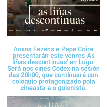
Anxos Fazáns e Pepe Coira
presentarán este venres 'As
liñas descontinuas' en Lugo.
Será nos cines Códex na sesión
das 20h00, que continuará cun
coloquio protagonizado pola
cineasta e o guionista.