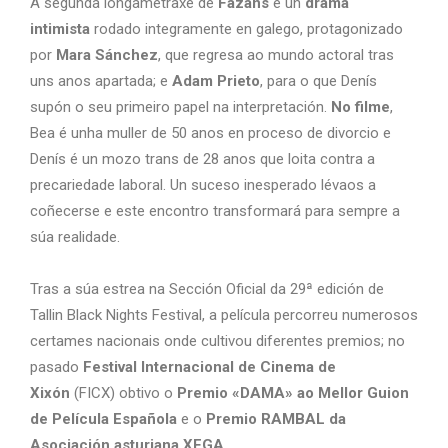
A segunda longametraxe de
Fazáns
é un
drama
intimista
rodado integramente en galego, protagonizado
por
Mara Sánchez
, que regresa ao mundo actoral tras
uns anos apartada; e
Adam Prieto
, para o que Denís
supón o seu primeiro papel na interpretación.
No filme
,
Bea é unha muller de 50 anos en proceso de divorcio e
Denís é un mozo trans de 28 anos que loita contra a
precariedade laboral. Un suceso inesperado lévaos a
coñecerse e este encontro transformará para sempre a
súa realidade.
Tras a súa estrea na Sección Oficial da 29ª edición de
Tallin Black Nights Festival, a película percorreu numerosos
certames nacionais onde cultivou diferentes premios; no
pasado
Festival Internacional de Cinema de
Xixón
(FICX) obtivo o
Premio «DAMA» ao Mellor Guion
de Película Española
e o
Premio RAMBAL da
Asociación asturiana XEGA.