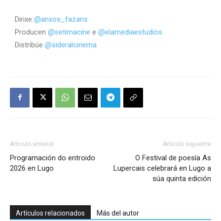
Dirixe
@anxos_fazans
Producen
@setimacine
e
@elamediaestudios
Distribúe
@sideralcinema
Artículo anterior
Artículo siguiente
Programación do entroido
O Festival de poesía As
2026 en Lugo
Lupercais celebrará en Lugo a
súa quinta edición
Artículos relacionados
Más del autor