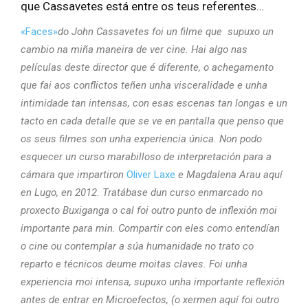
que Cassavetes está entre os teus referentes…
«Faces»
do John Cassavetes foi un filme que supuxo un
cambio na miña maneira de ver cine. Hai algo nas
películas deste director que é diferente, o achegamento
que fai aos conflictos teñen unha visceralidade e unha
intimidade tan intensas, con esas escenas tan longas e un
tacto en cada detalle que se ve en pantalla que penso que
os seus filmes son unha experiencia única. Non podo
esquecer un curso marabilloso de interpretación para a
cámara que impartiron
Oliver Laxe
e Magdalena Arau aquí
en Lugo, en 2012. Tratábase dun curso enmarcado no
proxecto Buxiganga o cal foi outro punto de inflexión moi
importante para min. Compartir con eles como entendían
o cine ou contemplar a súa humanidade no trato co
reparto e técnicos deume moitas claves. Foi unha
experiencia moi intensa, supuxo unha importante reflexión
antes de entrar en Microefectos, (o xermen aquí foi outro