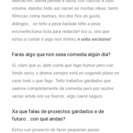
habitación, dunha parede á outra, cos cascos a todo
volume, dandoo todo, así nacen as moitas ideas, tanto
fílmicas coma teatrais, tiro dos fíos do guión,
diálogos… se teño a peza bailada teño a peza
microefectiana lista para redactar! Iso si, isto que
estou a contar é algo moi íntimo,
é unha exclusiva!
Farás algo que non sexa comedia algún día?
Sí, claro que si, date conta que fago humor pero cun
fondo serio, o drama sempre está en segundo plano en
case todo o que fago. Teño traballos gardados que
saénse completamente da comedia pero por razóns
varias aínda non se fixeron…algo caerá seguro.
Xa que falas de proxectos gardados e de
futuro… con qué andas?
Estou cun proxecto de facer pequenas pezas