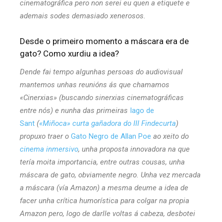
cinematográfica pero non serei eu quen a etiquete e
ademais sodes demasiado xenerosos.
Desde o primeiro momento a máscara era de
gato? Como xurdiu a idea?
Dende fai tempo algunhas persoas do audiovisual
mantemos unhas reunións ás que chamamos
«Cinerxias» (buscando sinerxias cinematográficas
entre nós) e nunha das primeiras
Iago de
Sant
(
«Miñoca» curta gañadora do III Findecurta
)
propuxo traer o
Gato Negro de Allan Poe
ao xeito do
cinema inmersivo
, unha proposta innovadora na que
tería moita importancia, entre outras cousas, unha
máscara de gato, obviamente negro. Unha vez mercada
a máscara (vía Amazon) a mesma deume a idea de
facer unha crítica humorística para colgar na propia
Amazon pero, logo de darlle voltas á cabeza, desbotei