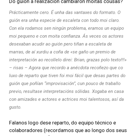
Do guión á realización cambiaron moitas cousas?
Prácticamente cero. É unha das vantaxes do formato. O
guión era unha especie de escaleta con todo moi claro.
Con ela rodamos sen ningún problema, eramos un equipo
moi pequeno e con moita confianza. Ás veces os actores
desexaban acudir ao guión pero tiñan a escaleta de
marras, de aí xurdiu a coña de «se gaño un premio de
interpretación ao recollelo direi: Brian, grazas polo texto!!!»
– risas – Agora que recordo a anécdota recoñezo que co
luxo de reparto que tiven foi moi fácil que desas partes do
guión que poñían “improvisación”, cun pouco de traballo
previo, resultase interpretacións sólidas. Xogaba en casa
con amizades e actores e actrices moi talentosos, así da
gusto.
Falanos logo dese reparto, do equipo técnico e
colaboradores (recordamos que ao longo dos seus