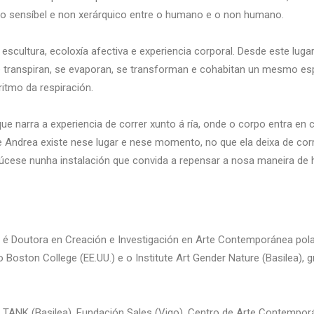
to sensíbel e non xerárquico entre o humano e o non humano.
escultura, ecoloxía afectiva e experiencia corporal. Desde este lugar
e transpiran, se evaporan, se transforman e cohabitan un mesmo es
itmo da respiración.
 narra a experiencia de correr xunto á ría, onde o corpo entra en co
de Andrea existe nese lugar e nese momento, no que ela deixa de corr
úcese nunha instalación que convida a repensar a nosa maneira de 
) é Doutora en Creación e Investigación en Arte Contemporánea pol
o Boston College (EE.UU.) e o Institute Art Gender Nature (Basilea),
 TANK (Basilea), Fundación Sales (Vigo), Centro de Arte Contempo