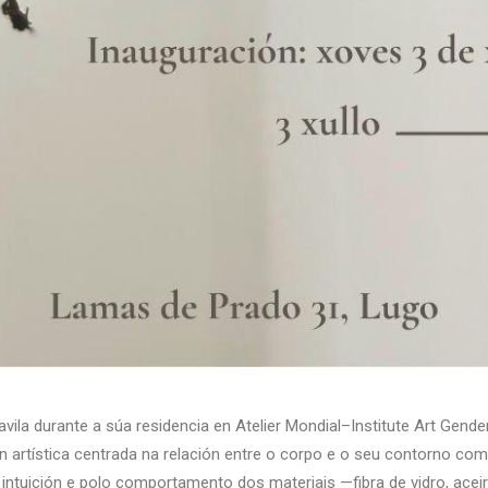
avila durante a súa residencia en Atelier Mondial–Institute Art Ge
ión artística centrada na relación entre o corpo e o seu contorno co
 intuición e polo comportamento dos materiais —fibra de vidro, aceir