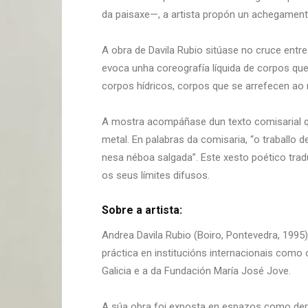
da paisaxe—, a artista propón un achegamen
A obra de Davila Rubio sitúase no cruce entre 
evoca unha coreografía líquida de corpos qu
corpos hídricos, corpos que se arrefecen ao r
A mostra acompáñase dun texto comisarial que
metal. En palabras da comisaria, “o traballo 
nesa néboa salgada”. Este xesto poético trad
os seus límites difusos.
Sobre a artista:
Andrea Davila Rubio (Boiro, Pontevedra, 1995
práctica en institucións internacionais como 
Galicia e a da Fundación María José Jove.
A súa obra foi exposta en espazos como der