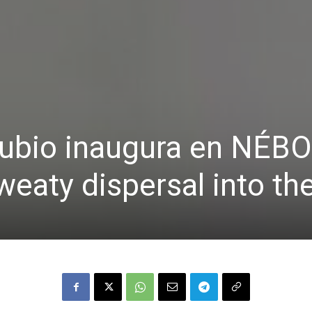
Rubio inaugura en NÉBO
weaty dispersal into th