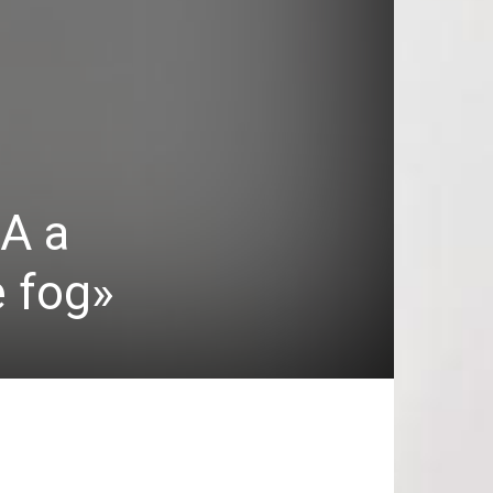
A a
e fog»