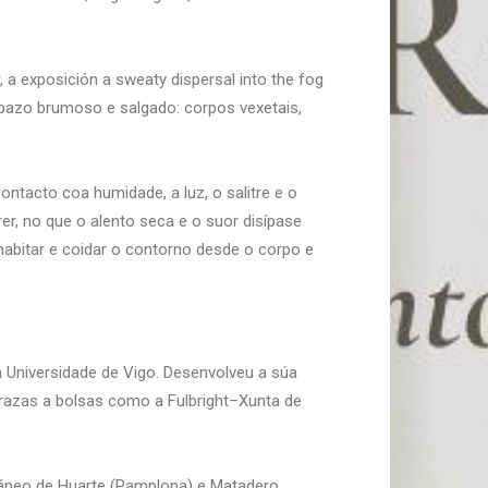
, a exposición a sweaty dispersal into the fog
pazo brumoso e salgado: corpos vexetais,
ntacto coa humidade, a luz, o salitre e o
er, no que o alento seca e o suor disípase
habitar e coidar o contorno desde o corpo e
a Universidade de Vigo. Desenvolveu a súa
 grazas a bolsas como a Fulbright–Xunta de
ráneo de Huarte (Pamplona) e Matadero