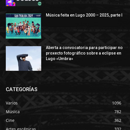
Música feita en Lugo 2000 – 2025, parte I
Aberta a convocatoria para participar no
proxecto fotográfico sobre a eclipse en
Lugo «Umbra»
CATEGORÍAS
Varios
1096
Música
782
Cine
362
Artes escénicas
332