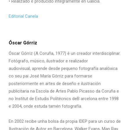
• Realizado e producido integramente en Galicia.
Editorial Canela
Óscar Górriz
Óscar Górriz (A Coruña, 1977) é un creador interdisciplinar.
Fotógrafo, músico, ilustrador e realizador
audiovisual,
aprende desde pequeno fotografía analóxica
co seu pai José
María Górriz para formarse
posteriormente en artes de
deseño e ilustración
publicitaria na Escola de Artes Pablo
Picasso da Coruña e
no Institut de Estudis Politécnics de
B arcelona entre 1998
e 2004, onde estuda tamén fotografía.
En 2002 recibe unha bolsa da propia IDEP para un curso
de
Ilustración de Autor en Barcelona. Walker Evans, Man
Ray,