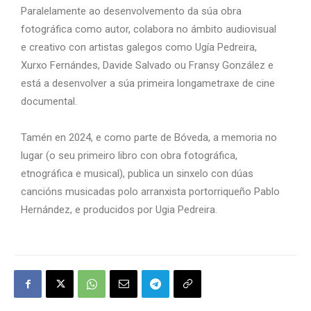
Paralelamente ao desenvolvemento da súa obra
fotográfica como autor, colabora no ámbito audiovisual
e
creativo con artistas galegos como Ugía Pedreira,
Xurxo
Fernándes, Davide Salvado ou Fransy González e
está a
desenvolver a súa primeira longametraxe de cine
docu
mental.
Tamén en 2024, e como parte de Bóveda, a memoria
no
lugar (o seu primeiro libro con obra fotográfica,
etno
gráfica e musical), publica un sinxelo con dúas
cancións
musicadas polo arranxista portorriqueño Pablo
Hernán
dez, e producidos por Ugia Pedreira.