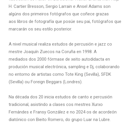
H. Cartier Bresson, Sergio Larrain e Ansel Adams
son
algúns dos primeiros fotógrafos que coñece grazas
aos
libros de fotografía que posúe seu pai, fotógrafos que
mar
carán os seu estilo posterior.
A nivel musical realiza estudos de percusión e jazz co
mestre Joaquín Zuecos na Coruña en 1998. A
mediados
dos 2000 fórmase de xeito autodidacta en
produción mu
sical electrónica, sampling e Dj, colaborando
no entorno
de artistas como Tote King (Sevilla), SFDK
(Sevilla) ou
Foreign Beggars (Londres).
Na década dos 20 inicia estu
dos de canto e percusión
tradicional, asistindo a clases cos
mestres Xurxo
Fernándes e Fransy González e no 2024 os
de acordeón
diatónico con Bieito Romero, do grupo Luar
na Lubre.