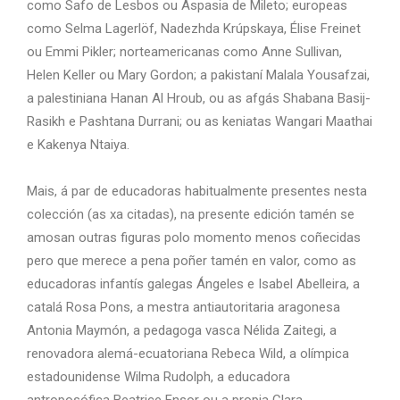
como Safo de Lesbos ou Aspasia de Mileto; europeas
como Selma Lagerlöf, Nadezhda Krúpskaya, Élise Freinet
ou Emmi Pikler; norteamericanas como Anne Sullivan,
Helen Keller ou Mary Gordon; a pakistaní Malala Yousafzai,
a palestiniana Hanan Al Hroub, ou as afgás Shabana Basij-
Rasikh e Pashtana Durrani; ou as keniatas Wangari Maathai
e Kakenya Ntaiya.
Mais, á par de educadoras habitualmente presentes nesta
colección (as xa citadas), na presente edición tamén se
amosan outras figuras polo momento menos coñecidas
pero que merece a pena poñer tamén en valor, como as
educadoras infantís galegas Ángeles e Isabel Abelleira, a
catalá Rosa Pons, a mestra antiautoritaria aragonesa
Antonia Maymón, a pedagoga vasca Nélida Zaitegi, a
renovadora alemá-ecuatoriana Rebeca Wild, a olímpica
estadounidense Wilma Rudolph, a educadora
antroposófica Beatrice Ensor ou a propia Clara