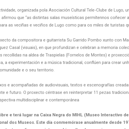
ctividade, organizada pola Asociación Cultural
Tele-Clube
de Lugo, un
a afirmou que “as distintas salas museísticas permítennos coñecer 
para as veciñas e veciños de Lugo como para os miles de turistas qu
ecto da compositora e guitarrista Su Garrido Pombo xunto con Mac
íguez Casal (visuais), en que profundizan e celebran a memoria cole
ais recollidas na aldea de Traspielas (Fornelos de Montes) e proxecc
ca, a experimentación e a música tradicional, conflúen para crear unh
comunidade e o seu territorio.
xos e acompañadas de audiovisuais, textos e escenografías creadas 
e e futuro. O proxecto céntrase en reinterpretar 11 pezas tradiciona
pectiva multidisciplinar e contemporánea
bre e terá lugar na Caixa Negra do MIHL (Museo Interactivo de 
cional dos Museos. Este día conmemórase anualmente desde 19