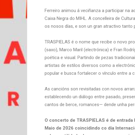
Ferreiro animou á veciñanza a participar na a
Caixa Negra do MIHL. A concelleira de Cultur
os nosos días, e son un gran atractivo tanto 
TRASPIELAS é o nome que recibe o novo prox
(saxo), Marco Maril (electrónica) e Fran Rodr
poética e visual. Partindo de pezas tradicion
artistas de estilos diversos como a electróni
popular e busca fortalecer o vínculo entre a 
As cancións son revisitadas con novos arran
establecendo un diálogo entre pasado, present
cantos de berce, romances— dende unha pers
O concerto de TRASPIELAS é de entrada li
Maio de 2026 coincidindo co día Interna