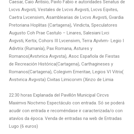
Caesar, Caio Antisio, Pavlo Fabio e autoridades Senatus de
Lvcvs Avgvsti, Vestales de Lvcvs Avgvsti, Lvcvs Eqvites,
Caetra Lvcensivm, Asamblearias de Lvcvs Avgvsti, Gvardia
Pretoriana Hoplitas (Cartagena), Vindicta, Speculatores
Augusto Coh Prae Castulo – Linares, Salesiani Lvci
Avgvsti, Kertix, Cohors III Lvcensivm, Terra Apvlvm- Legio I
Adivtrix (Rumanía), Pax Romana, Astures y
Romanos(Avstvrica Avgvsta), Asoc Española de Fiestas
de Recreación Histórica(Cartagena), Carthagineses y
Romanos(Cartagena), Colegivm Emeritae, Legios VI Vitrix(
Avstvrica Avgvsta) Civitas Limicorvm (Xinzo de Limia
22:30 horas Explanada del Pavillón Municipal Circvs
Maximvs Noctvrno Espectáculo con entrada. Só se poderá
acudir con entrada e recoméndase ir caracterizada/o con
atavíos da época. Venda de entradas na web de Entradas
Lugo (6 euros)