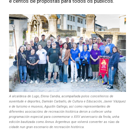
e centos de propostas para todos os públicos.
A alcaldesa de Lugo, Elena Candia, acompañada polos concelleiros de
xuventude e deportes, Damián Carballo, de Cultura e Educación, Javier Vázquez
e de turismo e museos, Agustín Gallego, así como representantes de
diferentes asociacións de recreación histórica deron a coñecer unha
programación especial para conmemorar o XXV aniversario da festa, unha
edición bautizada como Annus Argenteus que volverá converter as rúas da
cidade nun gran escenario de recreación histórica.