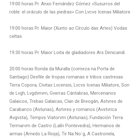
19:00 horas Pr. Anxo Fernández Gómez «Susurros del
roble: el oráculo de las piedras» Con Lvcvs Icenas Miliatore
19:00 horas Pr. Maior (Xunto ao Círculo das Artes) Vodas
celtas
19:30 horas Pr. Maior Loita de gladiadores Ars Dimicandi
20:00 horas Ronda da Muralla (comeza na Porta de
Santiago) Desfile de tropas romanas e tribos castrexas
Terra Copora, Civitas Lvcensis, Lvcvs Icenas Miliatore, Son
de Lvgh, Lvgdvnvm, Gverras Cántabras, Mercenarios
Galaicos, Trebas Galaicas, Clan de Breogán, Astvres de
Carabanzo (Asturias), Astvres y romanos (Avstvrica
Avgvsta), Tempvs Viatorvm (Asturias), Fundación Terra
Termarvm de Castro (Lalín Pontevedra), Hermanos de
armas (Arnedo La Rioja), Tir Na No´g, A Castronela,