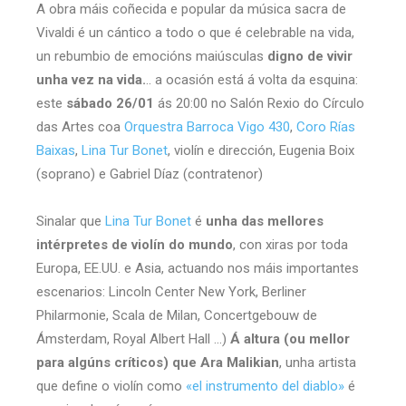
A obra máis coñecida e popular da música sacra de
Vivaldi é un cántico a todo o que é celebrable na vida,
un rebumbio de emocións maiúsculas
digno de vivir
unha vez na vida.
.. a ocasión está á volta da esquina:
este
sábado 26/01
ás 20:00 no Salón Rexio do Círculo
das Artes coa
Orquestra Barroca Vigo 430
,
Coro Rías
Baixas
,
Lina Tur Bonet
, violín e dirección, Eugenia Boix
(soprano) e Gabriel Díaz (contratenor)
Sinalar que
Lina Tur Bonet
é
unha das mellores
intérpretes de violín do mundo
, con xiras por toda
Europa, EE.UU. e Asia, actuando nos máis importantes
escenarios: Lincoln Center New York, Berliner
Philarmonie, Scala de Milan, Concertgebouw de
Ámsterdam, Royal Albert Hall …)
Á altura (ou mellor
para algúns críticos) que Ara Malikian
, unha artista
que define o violín como
«el instrumento del diablo»
é