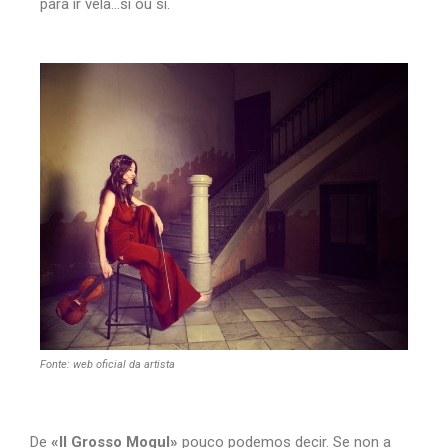
para ir vela…sí ou sí.
Fonte: web oficial da artista
De
«Il Grosso Mogul»
pouco podemos decir. Se non a