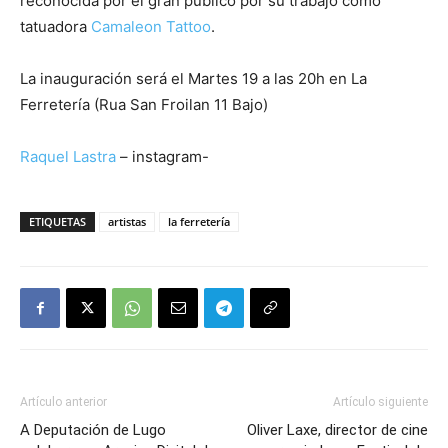
reconocida por el gran publico por su trabajo como
tatuadora
Camaleon Tattoo
.
La inauguración será el Martes 19 a las 20h en La
Ferretería (Rua San Froilan 11 Bajo)
Raquel Lastra
– instagram-
ETIQUETAS
artistas
la ferretería
Artículo anterior
Artículo siguiente
A Deputación de Lugo
Oliver Laxe, director de cine