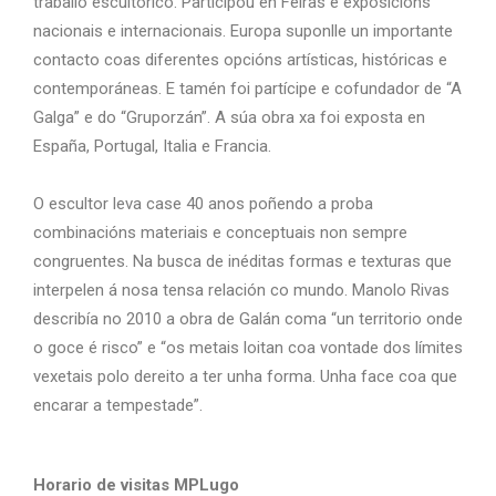
traballo escultórico. Participou en Feiras e exposicións
nacionais e internacionais. Europa suponlle un importante
contacto coas diferentes opcións artísticas, históricas e
contemporáneas. E tamén foi partícipe e cofundador de “A
Galga” e do “Gruporzán”. A súa obra xa foi exposta en
España, Portugal, Italia e Francia.
O escultor leva case 40 anos poñendo a proba
combinacións materiais e conceptuais non sempre
congruentes. Na busca de inéditas formas e texturas que
interpelen á nosa tensa relación co mundo. Manolo Rivas
describía no 2010 a obra de Galán coma “un territorio onde
o goce é risco” e “os metais loitan coa vontade dos límites
vexetais polo dereito a ter unha forma. Unha face coa que
encarar a tempestade”.
Horario de visitas MPLugo