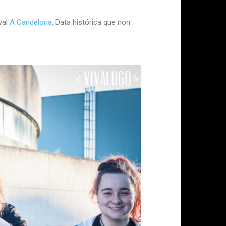
val
A Candeloria
. Data histórica que non