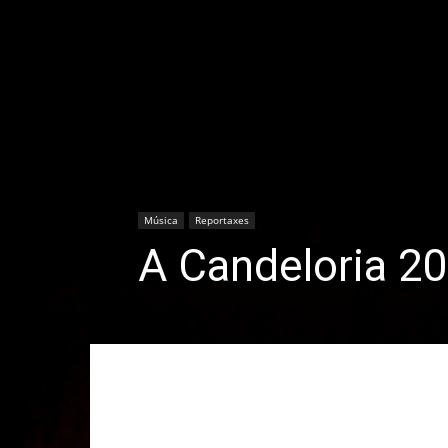
Música
Reportaxes
A Candeloria 201