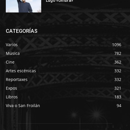
Lugo «Umbra»
CATEGORÍAS
Varios
1096
Música
782
Cine
362
Artes escénicas
332
Reportaxes
332
Expos
321
Libros
183
Viva o San Froilán
94