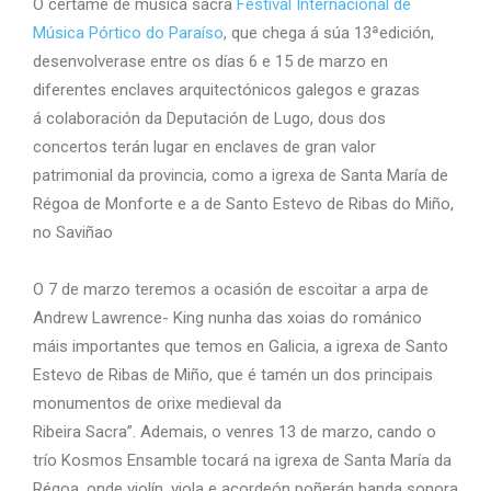
O certame de música sacra
Festival Internacional de
Música Pórtico do Paraíso
, que chega á súa 13ªedición,
desenvolverase entre os días 6 e 15 de marzo en
diferentes enclaves arquitectónicos galegos e grazas
á colaboración da Deputación de Lugo, dous dos
concertos terán lugar en enclaves de gran valor
patrimonial da provincia, como a igrexa de Santa María de
Régoa de Monforte e a de Santo Estevo de Ribas do Miño,
no Saviñao
O 7 de marzo teremos a ocasión de escoitar a arpa de
Andrew Lawrence- King nunha das xoias do románico
máis importantes que temos en Galicia, a igrexa de Santo
Estevo de Ribas de Miño, que é tamén un dos principais
monumentos de orixe medieval da
Ribeira Sacra”. Ademais, o venres 13 de marzo, cando o
trío Kosmos Ensamble tocará na igrexa de Santa María da
Régoa, onde violín, viola e acordeón poñerán banda sonora