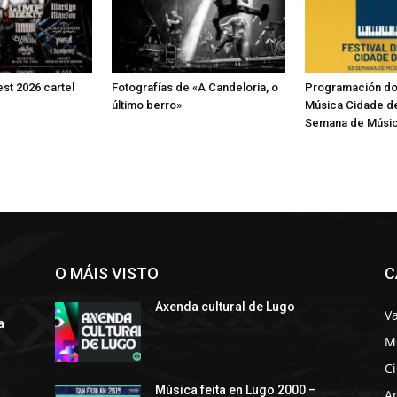
st 2026 cartel
Fotografías de «A Candeloria, o
Programación do 
último berro»
Música Cidade d
Semana de Músic
O MÁIS VISTO
C
Axenda cultural de Lugo
Va
a
M
C
s
Música feita en Lugo 2000 –
Ar