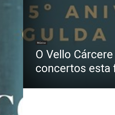
Música
O Vello Cárcere
concertos esta 