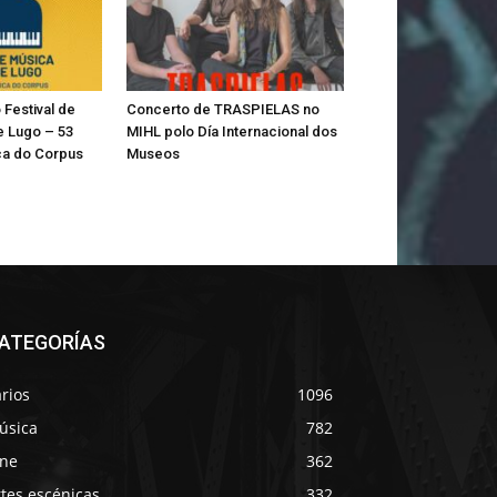
Festival de
Concerto de TRASPIELAS no
e Lugo – 53
MIHL polo Día Internacional dos
a do Corpus
Museos
ATEGORÍAS
rios
1096
úsica
782
ine
362
tes escénicas
332