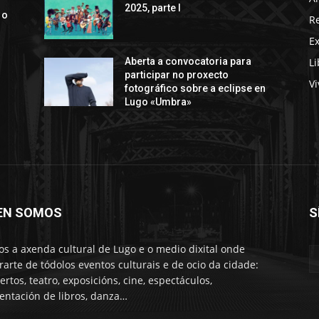
2025, parte I
 o
R
E
Li
Aberta a convocatoria para
participar no proxecto
Vi
fotográfico sobre a eclipse en
Lugo «Umbra»
EN SOMOS
S
s a axenda cultural de Lugo e o medio dixital onde
rarte de tódolos eventos culturais e de ocio da cidade:
ertos, teatro, exposicións, cine, espectáculos,
entación de libros, danza…