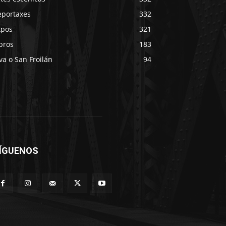
eportaxes
332
xpos
321
bros
183
va o San Froilán
94
ÍGUENOS