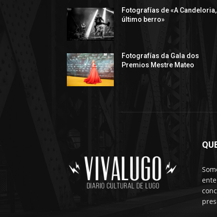
Fotografías de «A Candeloria,
último berro»
Fotografías da Gala dos
Premios Mestre Mateo
QU
Somo
ente
conc
pres