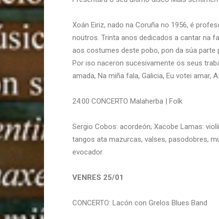
Xoán Eiriz, nado na Coruña no 1956, é profes
noutros. Trinta anos dedicados a cantar na fa
aos costumes deste pobo, pon da súa parte p
Por iso naceron sucesivamente os seus traba
amada, Na miña fala, Galicia, Eu votei amar, 
24:00 CONCERTO Malaherba | Folk
Sergio Cobos: acordeón; Xacobe Lamas: violí
tangos ata mazurcas, valses, pasodobres, mui
evocador.
VENRES 25/01
CONCERTO: Lacón con Grelos Blues Band