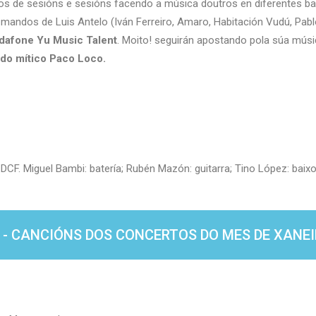
os de sesións e sesións facendo a música doutros en diferentes ban
 mandos de Luis Antelo (Iván Ferreiro, Amaro, Habitación Vudú, Pablo
odafone Yu Music Talent
. Moito! seguirán apostando pola súa mús
 do mítico Paco Loco.
DCF. Miguel Bambi: batería; Rubén Mazón: guitarra; Tino López: baixo
 - CANCIÓNS DOS CONCERTOS DO MES DE XANEIR