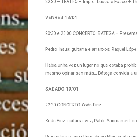
22:30 – TEATRO – Impro: Lusco e Fusco + 
VENRES 18/01
20:30 e 23:00 CONCERTO: BÁTEGA – Present
Pedro Insua: guitarra e arranxos; Raquel López
Había unha vez un lugar no que estaba prohib
mesmo opinar sen máis… Bátega convida a unh
SÁBADO 19/01
22:30 CONCERTO Xoán Eiriz
Xoán Eiriz: guitarra, voz; Pablo Sanmamed: co
Presentará o seu último disco Máis sentimen