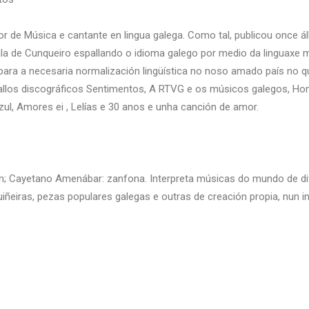
or de Música e cantante en lingua galega. Como tal, publicou once á
la de Cunqueiro espallando o idioma galego por medio da linguaxe má
ara a necesaria normalización lingüística no noso amado país no q
llos discográficos Sentimentos, A RTVG e os músicos galegos, Hom
Azul, Amores ei , Lelías e 30 anos e unha canción de amor.
n; Cayetano Amenábar: zanfona. Interpreta músicas do mundo de dif
ñeiras, pezas populares galegas e outras de creación propia, nun i