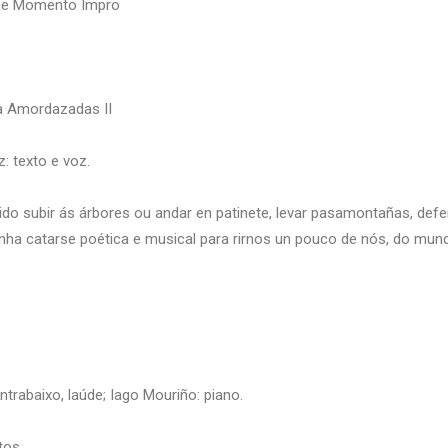
The Momento Impro
a Amordazadas II
: texto e voz.
ido subir ás árbores ou andar en patinete, levar pasamontañas, defe
a catarse poética e musical para rirnos un pouco de nós, do mundo
ntrabaixo, laúde; Iago Mouriño: piano.
tos