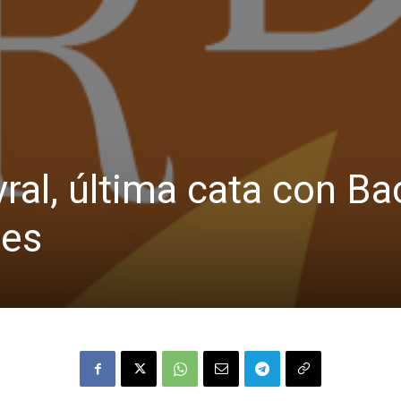
ral, última cata con Ba
des