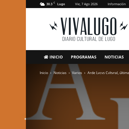
C
30.3
Vie, 7 Ago 2026
Información
Lugo
VivaLugo
INICIO
PROGRAMAS
NOTICIAS
Inicio
Noticias
Varios
Arde Lvcvs Cvltvral, últim