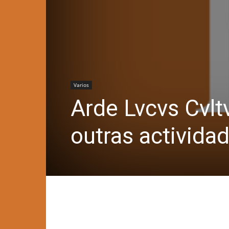
Varios
Arde Lvcvs Cvltv
outras activida