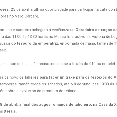
oves, 25
de abril, a útlima oportunidade para participar na cata co
horas no Vello Cárcere.
 romana e castrexa achegará á veciñanza un
Obradoiro de xogos d
 Será das 11:00 ás 13:30 horas no Museo Interactivo da Historia de
busca do tesouro da emperatriz
, en xornada de mañá, tamén de 11
seo.
s, que son de balde, é preciso inscribirse a través do 010 ou no tel
erá de novo os
talleres para facer un traxe para os festexos do 
 de tambores, tamén todos os sábados, ata o 8 de xuño, das 10:30 ás 
ión sobre a evolución da armatura do retiario.
8 de abril, a final dos xogos romanos de taboleiro, na Casa da
s Xerais.