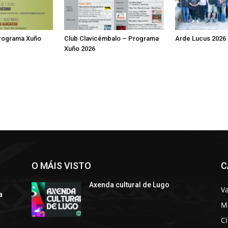
Programa Xuño
Club Clavicémbalo – Programa
Arde Lucus 2026
Xuño 2026
O MÁIS VISTO
C
Axenda cultural de Lugo
Va
a
M
C
s