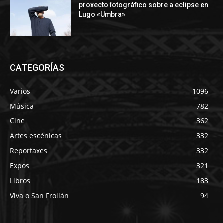
proxecto fotográfico sobre a eclipse en
Lugo «Umbra»
CATEGORÍAS
Varios
1096
Música
782
Cine
362
Artes escénicas
332
Reportaxes
332
Expos
321
Libros
183
Viva o San Froilán
94