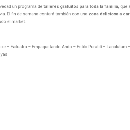
novedad un programa de
talleres gratuitos para toda la familia,
que s
revia. El fin de semana contará también con una
zona deliciosa a ca
odo el market.
ixe – Eailustra – Empaquetando Ando – Estilo Puratití – Lanalutum
oyas