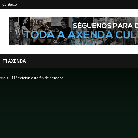
Contacto
AXENDA
bra su 11ª edición este fin de semana