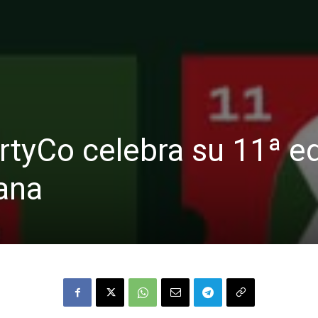
rtyCo celebra su 11ª e
ana