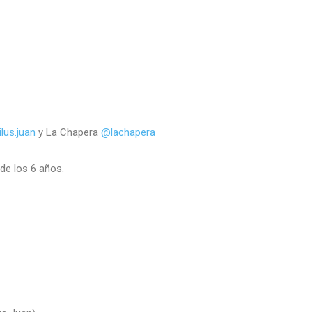
lus.juan
y La Chapera
@lachapera
de los 6 años.