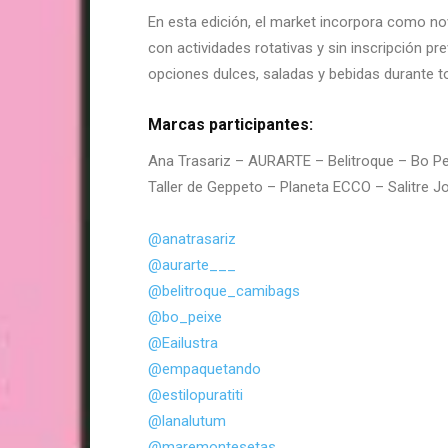
En esta edición, el market incorpora como 
con actividades rotativas y sin inscripción p
opciones dulces, saladas y bebidas durante t
Marcas participantes:
Ana Trasariz – AURARTE – Belitroque – Bo Pe
Taller de Geppeto – Planeta ECCO – Salitre J
@anatrasariz
@aurarte___
@belitroque_camibags
@bo_peixe
@Eailustra
@empaquetando
@estilopuratiti
@lanalutum
@maremontesetas