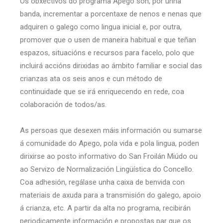
Os obxectivos do programa Apego son, por unha
banda, incrementar a porcentaxe de nenos e nenas que
adquiren o galego como lingua inicial e, por outra,
promover que o usen de maneira habitual e que teñan
espazos, situacións e recursos para facelo, polo que
incluirá accións dirixidas ao ámbito familiar e social das
crianzas ata os seis anos e cun método de
continuidade que se irá enriquecendo en rede, coa
colaboración de todos/as.
As persoas que desexen máis información ou sumarse
á comunidade do Apego, pola vida e pola lingua, poden
dirixirse ao posto informativo do San Froilán Miúdo ou
ao Servizo de Normalización Lingüística do Concello.
Coa adhesión, regálase unha caixa de benvida con
materiais de axuda para a transmisión do galego, apoio
á crianza, etc. A partir da alta no programa, recibirán
periodicamente información e propostas par que os