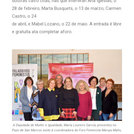
doutras catro citas, nas que intervirán Ana Iglesias, o
28 de febreiro; Marta Busquets, o 13 de marzo; Carmen
Castro, o 24
de abril, e Mabel Lozano, o 22 de maio. A entrada é libre
e gratuíta ata completar aforo.
A Deputada de Muller e Igualdade, María Loureiro García, presentou no
Pazo de San Marcos xunto á coordinadora do Foro Feminista Maruja Mallo,