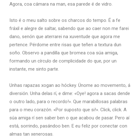
Agora, coa cámara na man, esa parede é de vidro.
Isto é o meu salto sobre os charcos do tempo. É a fe
fráxil e alegre de saltar, sabendo que ao caer non me farei
dano, senón que aterrarei na xuventude que agora me
pertence. Pérdome entre risas que teñen a textura dun
soño. Observo a pandilla que bromea coa súa amiga,
formando un círculo de complicidade do que, por un
instante, me sinto parte.
Unhas rapazas xogan ao hóckey. Únome ao movemento, á
diversión. Unha delas rí, e dime: «Oye! agora a sacas dende
o outro lado, para o recordo!». Que marabillosas palabras
para o meu corazón. «Por suposto que si!». Click, click. A
súa amiga rí sen saber ben o que acabou de pasar. Pero aí
está, sorrindo, pasándoo ben. E eu feliz por conectar con
almas tan xenerosas.