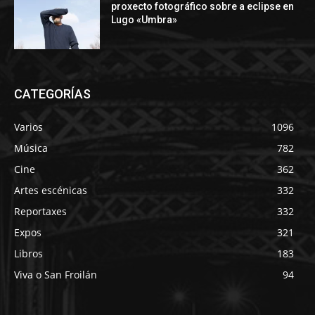
proxecto fotográfico sobre a eclipse en
Lugo «Umbra»
CATEGORÍAS
Varios
1096
Música
782
Cine
362
Artes escénicas
332
Reportaxes
332
Expos
321
Libros
183
Viva o San Froilán
94