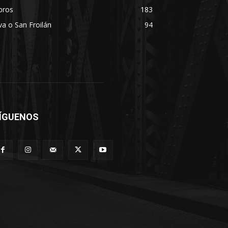
bros
183
va o San Froilán
94
ÍGUENOS