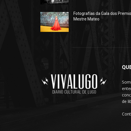
Fotografías da Gala dos Premi
Mestre Mateo
QU
Somo
ente
conc
de l
Cont