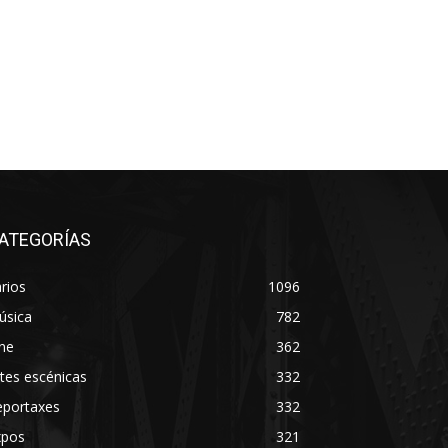
ATEGORÍAS
rios
1096
úsica
782
ne
362
tes escénicas
332
eportaxes
332
xpos
321