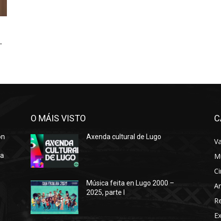
.
O MÁIS VISTO
C
ón
Axenda cultural de Lugo
Va
ra
M
Ci
Música feita en Lugo 2000 –
Ar
2025, parte I
o
R
E