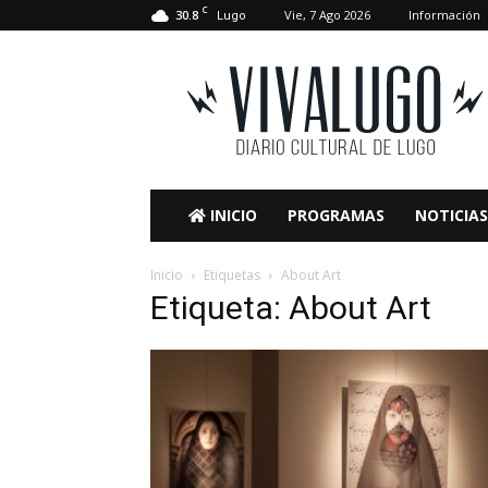
C
30.8
Vie, 7 Ago 2026
Información
Lugo
VivaLugo
INICIO
PROGRAMAS
NOTICIAS
Inicio
Etiquetas
About Art
Etiqueta: About Art