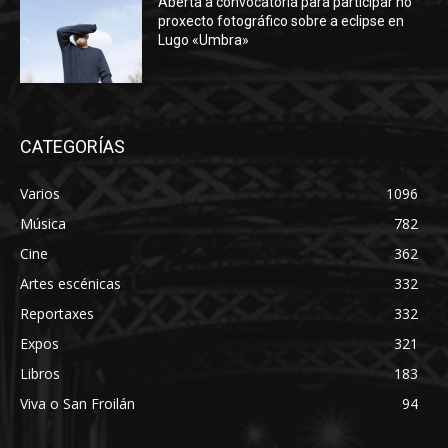
Aberta a convocatoria para participar no
proxecto fotográfico sobre a eclipse en
Lugo «Umbra»
CATEGORÍAS
Varios
1096
Música
782
Cine
362
Artes escénicas
332
Reportaxes
332
Expos
321
Libros
183
Viva o San Froilán
94