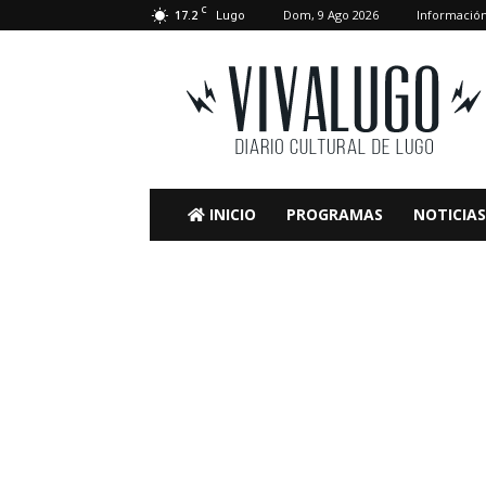
C
17.2
Dom, 9 Ago 2026
Informació
Lugo
VivaLugo
INICIO
PROGRAMAS
NOTICIAS