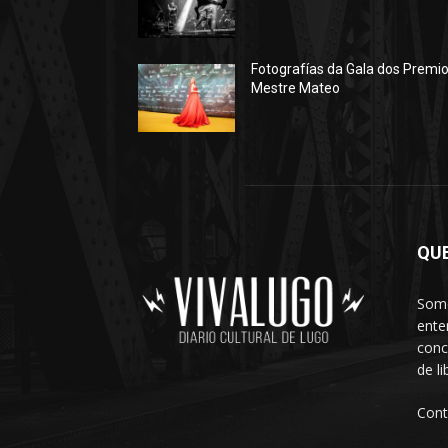
Fotografías da Gala dos Premi
Mestre Mateo
QU
Somo
ente
conc
de l
Cont