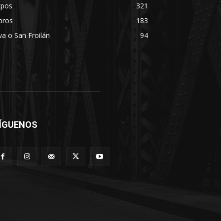
xpos
321
bros
183
va o San Froilán
94
ÍGUENOS