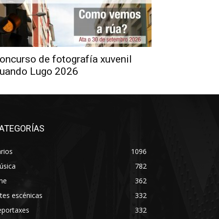
oncurso de fotografía xuvenil
uando Lugo 2026
ATEGORÍAS
rios
1096
úsica
782
ne
362
tes escénicas
332
eportaxes
332