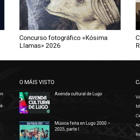
Concurso fotográfico «Kósima
C
Llamas» 2026
R
O MÁIS VISTO
C
ón
Axenda cultural de Lugo
Va
ra
M
Ci
Música feita en Lugo 2000 –
Ar
2025, parte I
o
R