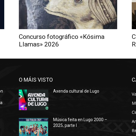
Concurso fotográfico «Kósima
C
Llamas» 2026
R
O MÁIS VISTO
C
ón
Axenda cultural de Lugo
Va
ra
M
Ci
Música feita en Lugo 2000 –
Ar
2025, parte I
o
R