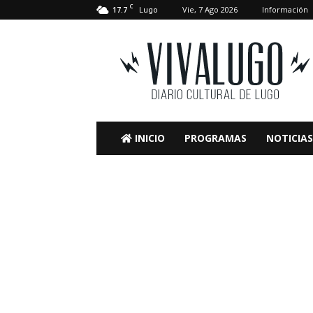
C
17.7
Vie, 7 Ago 2026
Información
Lugo
VivaLugo
INICIO
PROGRAMAS
NOTICIAS