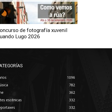
oncurso de fotografía xuvenil
uando Lugo 2026
ATEGORÍAS
rios
1096
úsica
782
ne
362
tes escénicas
332
eportaxes
332