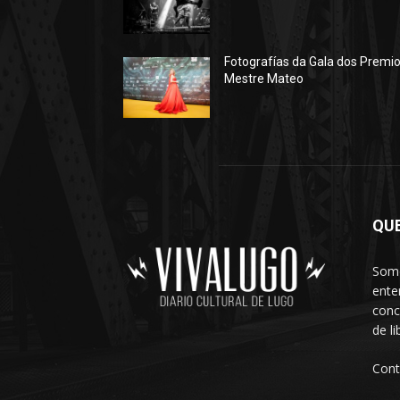
Fotografías da Gala dos Premi
Mestre Mateo
QU
Somo
ente
conc
de l
Cont