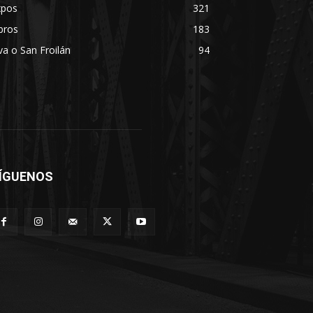
xpos
321
bros
183
va o San Froilán
94
ÍGUENOS