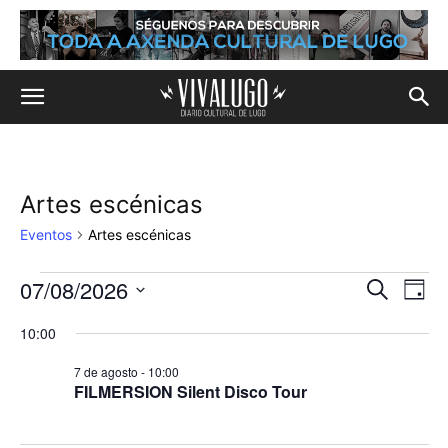
Artes escénicas
Eventos
Artes escénicas
07/08/2026
Eventos
Na
Navega
Buscar
Día
de
Selecciona
en
de
10:00
la
vis
fecha.
7
búsqu
7 de agosto - 10:00
de
FILMERSION Silent Disco Tour
de
y
Eve
agosto,
vistas