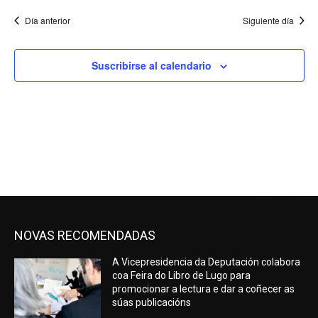
2026
de
Día anterior
Siguiente día
Evento
Suscribirse al calendario
NOVAS RECOMENDADAS
A Vicepresidencia da Deputación colabora
coa Feira do Libro de Lugo para
promocionar a lectura e dar a coñecer as
súas publicacións