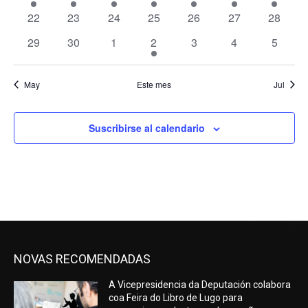
eventos
evento
evento
evento
eventos
evento
evento
0
0
0
0
0
0
0
22
23
24
25
26
27
28
de
eventos
eventos
eventos
eventos
eventos
eventos
eventos
0
0
0
1
0
0
0
29
30
1
2
3
4
5
Evento
eventos
eventos
eventos
evento
eventos
eventos
evento
May
Este mes
Jul
Suscribirse al calendario
NOVAS RECOMENDADAS
A Vicepresidencia da Deputación colabora
coa Feira do Libro de Lugo para