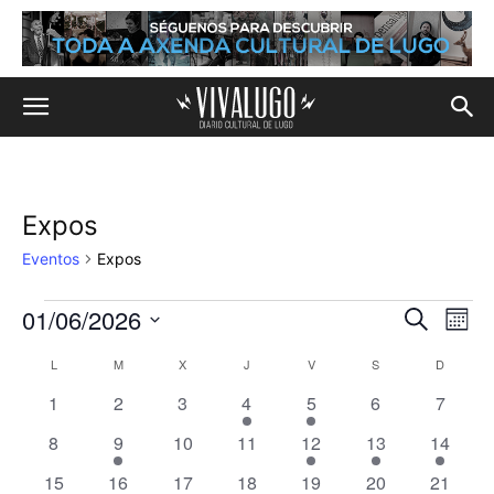
Expos
Eventos
Expos
01/06/2026
Eventos
Na
Navega
Buscar
Mes
de
Selecciona
de
L
LUNES
M
MARTES
X
MIÉRCOLES
J
JUEVES
V
VIERNES
S
SÁBADO
D
DOMIN
Calendario
la
vis
fecha.
0
0
0
1
1
0
búsqu
0
1
2
3
4
5
6
7
de
de
eventos
eventos
eventos
evento
evento
eventos
evento
0
1
0
0
1
1
1
8
9
10
11
12
13
14
y
Eve
Eventos
eventos
evento
eventos
eventos
evento
evento
evento
2
1
1
1
2
1
1
15
16
17
18
19
20
21
vistas