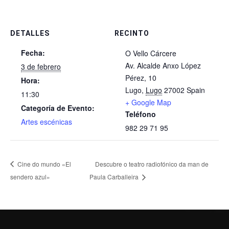
DETALLES
RECINTO
Fecha:
O Vello Cárcere
Av. Alcalde Anxo López
3 de febrero
Pérez, 10
Hora:
Lugo
,
Lugo
27002
Spain
11:30
+ Google Map
Categoría de Evento:
Teléfono
Artes escénicas
982 29 71 95
Cine do mundo «El
Descubre o teatro radiofónico da man de
sendero azul»
Paula Carballeira