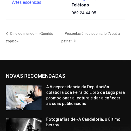
Artes escénicas
Teléfono
982 24 44 05
Cine do mundo – «Querido
Presentación do poemario “A outra
trópico»
patria”
NOVAS RECOMENDADAS
A Vicepresidencia da Deputación
colabora coa Feira do Libro de Lugo para
promocionar a lectura e dar a coñecer
as súas publicacións
Fotografías de «A Candeloria, o último
berro»