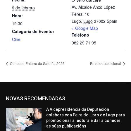
Av. Alcalde Anxo López
9 de febrero
Pérez, 10
Hora:
Lugo
,
Lugo
27002
Spain
19:30
+ Google Map
Categoría de Evento:
Teléfono
Cine
982 29 71 95
Concerto Enterro da Sardiña 2026
Entroido tradicional
NOVAS RECOMENDADAS
A Vicepresidencia da Deputación
colabora coa Feira do Libro de Lugo para
promocionar a lectura e dar a coñecer
as súas publicacións