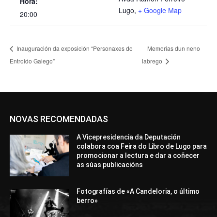
Hora:
Lugo
,
+ Google Map
20:00
Inauguración da exposición “Personaxes do
Memorias dun neno
Entroido Galego”
labrego
NOVAS RECOMENDADAS
A Vicepresidencia da Deputación
colabora coa Feira do Libro de Lugo para
promocionar a lectura e dar a coñecer
as súas publicacións
Fotografías de «A Candeloria, o último
berro»