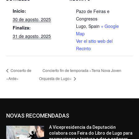
Inicio:
Pazo de Feiras e
Congresos
30 de agosto, 2025
Lugo
,
Spain
+ Google
Finaliza:
Map
31 de agosto, 2025
Ver el sitio web del
Recinto
Concerto de
Concierto fin de temporada «Terra Nova Joven
«Arde»
Orquesta de Lugo»
NOVAS RECOMENDADAS
A Vicepresidencia da Deputación
colabora coa Feira do Libro de Lugo para
promocionar a lectura e dar a coñecer